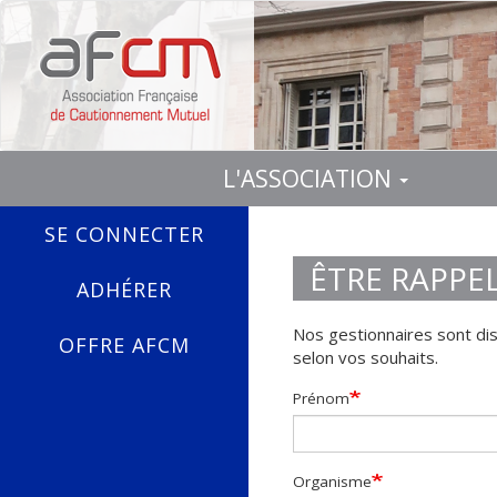
Aller
au
contenu
principal
L'ASSOCIATION
MENU
INVITÉ
SE CONNECTER
NAVIGATION
PRINCIPALE
ÊTRE RAPPE
ADHÉRER
Nos gestionnaires sont di
OFFRE AFCM
selon vos souhaits.
Prénom
Organisme