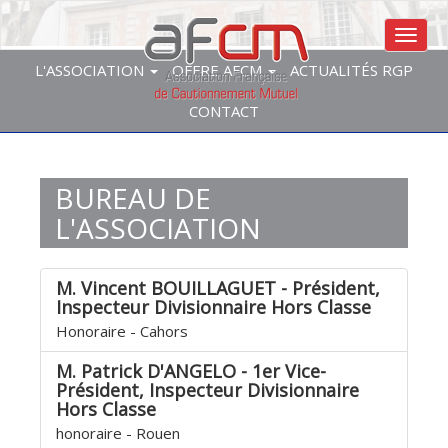
Aller
au
Toggl
contenu
L'ASSOCIATION
OFFRE AFCM
ACTUALITÉS RGP
principal
MENU
INVITÉ
CONTACT
BUREAU DE
L'ASSOCIATION
M. Vincent BOUILLAGUET - Président,
Inspecteur Divisionnaire Hors Classe
Honoraire - Cahors
M. Patrick D'ANGELO - 1er Vice-
Président, Inspecteur Divisionnaire
Hors Classe
honoraire - Rouen